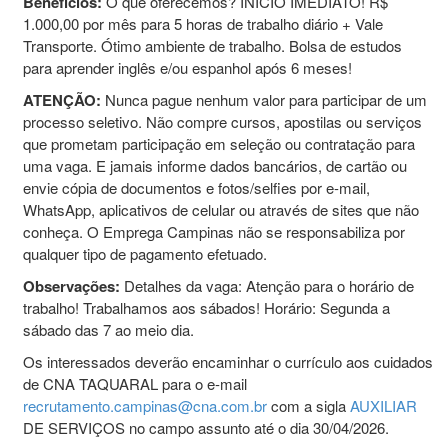
Benefícios:
O que oferecemos? INÍCIO IMEDIATO! R$
1.000,00 por mês para 5 horas de trabalho diário + Vale
Transporte. Ótimo ambiente de trabalho. Bolsa de estudos
para aprender inglês e/ou espanhol após 6 meses!
ATENÇÃO:
Nunca pague nenhum valor para participar de um
processo seletivo. Não compre cursos, apostilas ou serviços
que prometam participação em seleção ou contratação para
uma vaga. E jamais informe dados bancários, de cartão ou
envie cópia de documentos e fotos/selfies por e-mail,
WhatsApp, aplicativos de celular ou através de sites que não
conheça. O Emprega Campinas não se responsabiliza por
qualquer tipo de pagamento efetuado.
Observações:
Detalhes da vaga: Atenção para o horário de
trabalho! Trabalhamos aos sábados! Horário: Segunda a
sábado das 7 ao meio dia.
Os interessados deverão encaminhar o currículo aos cuidados
de CNA TAQUARAL para o e-mail
recrutamento.campinas@cna.com.br
com a sigla
AUXILIAR
DE SERVIÇOS no campo assunto até o dia 30/04/2026.