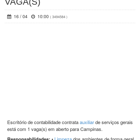
VAGA(S)
16 / 04
10:00
( 3494584 )
Escritório de contabilidade contrata
auxiliar
de serviços gerais
está com 1 vaga(s) em aberto para Campinas.
Responsabilidades:
•
Limpeza
dos ambientes de forma geral