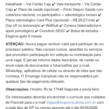
trabalhado – Via Cartão Caju ✔️ Vale-transporte – Via Cartão
Caju ✔️ Plano de saúde (opcional) – Porto Seguro Saúde com
cobertura nacional, co-participativo + odontológico incluso ✔️
Plano odontológico Care Plus (opcional) – R$ 29,27/mês ✔️
Day off no aniversário ✔️ Wellhub ✔️ Conexa (telemedicina e
apoio psicológico) ✔️ Convênio SESC ✔️ Bolsa de estudos –
Elegível após 6 meses
ATENÇÃO:
Nunca pague nenhum valor para participar de um
processo seletivo. Não compre cursos, apostilas ou serviços
que prometam participação em seleção ou contratação para
uma vaga. E jamais informe dados bancários, de cartão ou
envie cópia de documentos e fotos/selfies por e-mail,
WhatsApp, aplicativos de celular ou através de sites que não
conheça. O Emprega Campinas não se responsabiliza por
qualquer tipo de pagamento efetuado.
Observações:
Horário: 8h às 17h48 Segunda a sexta-feira
Os interessados deverão encaminhar o currículo aos cuidados
de Francieli para o e-mail
Vagas@siupconsultoria.com.br
com
a sigla Ass de DP no campo assunto até o dia 30/05/2026.